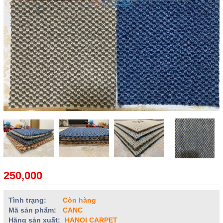
250,000
Tình trạng:
Còn hàng
Mã sản phẩm:
CANC
Hãng sản xuất:
HANOI CARPET