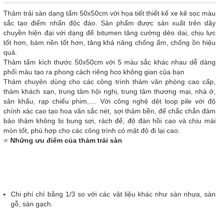
Thảm trải sàn dạng tấm 50x50cm với họa tiết thiết kế xe kẽ sọc màu
sắc tạo điểm nhấn độc đáo. Sản phẩm được sản xuất trên dây
chuyền hiện đại với dạng đế bitumen tăng cường dẻo dai, chịu lực
tốt hơn, bám nền tốt hơn, tăng khả năng chống ẩm, chống ồn hiệu
quả.
Thảm tấm kích thước 50x50cm với 5 màu sắc khác nhau dễ dàng
phối màu tạo ra phong cách riêng hco không gian của bạn
Thảm chuyên dùng cho các công trình thảm văn phòng cao cấp,
thảm khách sạn, trung tâm hội nghị, trung tâm thương mại, nhà ở,
sân khấu, rạp chiếu phim,.... Với công nghệ dệt loop pile với độ
chính xác cao tạo hoa văn sắc nét, sợi thảm bền, đế chắc chắn đảm
bảo thảm không bị bung sợi, rách đế, độ đàn hồi cao và chịu mài
mòn tốt, phù hợp cho các công trình có mật độ đi lại cao.
⭐
Những ưu điểm của thảm trải sàn
Chi phí chỉ bằng 1/3 so với các vật liệu khác như sàn nhựa, sàn
gỗ, sàn gạch.